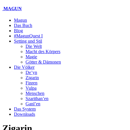
MAGUN
Magun
Das Buch
Blog
#MagunQuest I
Setting und Stil
Die Welt
Macht des Körpers
Magie
Götter & Dämonen
Die Völker
De’yn
Zigarin
Finren
Vulpa
Menschen
Szarithan’en
Ganl’en
Das System
Downloads
Zigarin