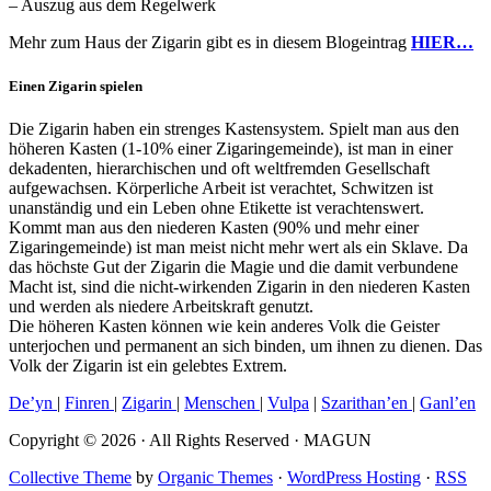
– Auszug aus dem Regelwerk
Mehr zum Haus der Zigarin gibt es in diesem Blogeintrag
HIER…
Einen Zigarin spielen
Die Zigarin haben ein strenges Kastensystem. Spielt man aus den
höheren Kasten (1-10% einer Zigaringemeinde), ist man in einer
dekadenten, hierarchischen und oft weltfremden Gesellschaft
aufgewachsen. Körperliche Arbeit ist verachtet, Schwitzen ist
unanständig und ein Leben ohne Etikette ist verachtenswert.
Kommt man aus den niederen Kasten (90% und mehr einer
Zigaringemeinde) ist man meist nicht mehr wert als ein Sklave. Da
das höchste Gut der Zigarin die Magie und die damit verbundene
Macht ist, sind die nicht-wirkenden Zigarin in den niederen Kasten
und werden als niedere Arbeitskraft genutzt.
Die höheren Kasten können wie kein anderes Volk die Geister
unterjochen und permanent an sich binden, um ihnen zu dienen. Das
Volk der Zigarin ist ein gelebtes Extrem.
De’yn
|
Finren
|
Zigarin
|
Menschen
|
Vulpa
|
Szarithan’en
|
Ganl’en
Copyright © 2026 · All Rights Reserved · MAGUN
Collective Theme
by
Organic Themes
·
WordPress Hosting
·
RSS