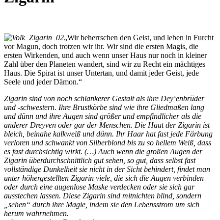
„Wir beherrschen den Geist, und leben in Furcht
vor Magun, doch trotzen wir ihr. Wir sind die ersten Magis, die
ersten Wirkenden, und auch wenn unser Haus nur noch in kleiner
Zahl über den Planeten wandert, sind wir zu Recht ein mächtiges
Haus. Die Spirat ist unser Untertan, und damit jeder Geist, jede
Seele und jeder Dämon.“
Zigarin sind von noch schlankerer Gestalt als ihre Dey‘enbrüder
und -schwestern. Ihre Brustkörbe sind wie ihre Gliedmaßen lang
und dünn und ihre Augen sind größer und empfindlicher als die
anderer Dreyven oder gar der Menschen. Die Haut der Zigarin ist
bleich, beinahe kalkweiß und dünn. Ihr Haar hat fast jede Färbung
verloren und schwankt von Silberblond bis zu so hellem Weiß, dass
es fast durchsichtig wirkt. (…)
Auch wenn die großen Augen der
Zigarin überdurchschnittlich gut sehen, so gut, dass selbst fast
vollständige Dunkelheit sie nicht in der Sicht behindert, findet man
unter höhergestellten Zigarin viele, die sich die Augen verbinden
oder durch eine augenlose Maske verdecken oder sie sich gar
ausstechen lassen. Diese Zigarin sind mitnichten blind, sondern
„sehen“ durch ihre Magie, indem sie den Lebensstrom um sich
herum wahrnehmen.