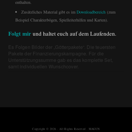
enthalten.
Zusätzliches Material gibt es im
Downloadbereich
(zum
Beispiel Charakterbögen, Spielleiterhilfen und Karten).
Folgt mir
und haltet euch auf dem Laufenden.
Es Folgen Bilder der „Götterpakete“. Die teuersten
Pakete der Finanzierungskampagne. Für die
Unterstützungssumme gab es das komplette Set,
samt individuellen Wunschcover.
Copyright © 2026 · All Rights Reserved · MAGUN