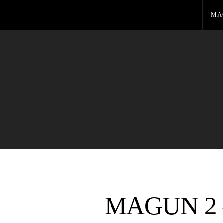
MA
MAGUN 2 – G