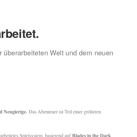
beitet.
er überarbeiteten Welt und dem neuen
nd Neugierige.
Das Abenteuer ist Teil einer größeren
Blades in the Dark
rarbeitetes Spielsystem, basierend auf
,