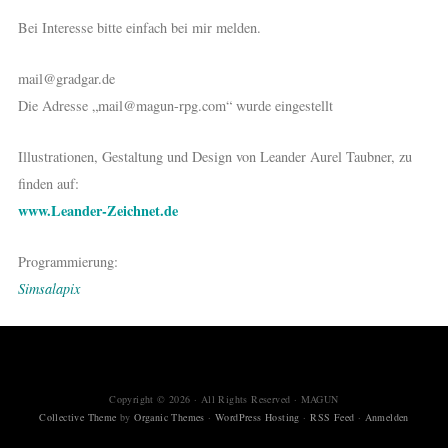
Bei Interesse bitte einfach bei mir melden.
mail@gradgar.de
Die Adresse „mail@magun-rpg.com“ wurde eingestellt
Illustrationen, Gestaltung und Design von Leander Aurel Taubner, zu
finden auf:
www.Leander-Zeichnet.de
Programmierung:
Simsalapix
Copyright © 2026 · All Rights Reserved · MAGUN
Collective Theme
by
Organic Themes
·
WordPress Hosting
·
RSS Feed
·
Anmelden