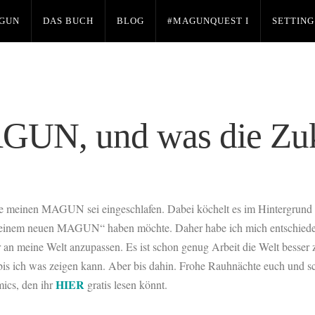
GUN
DAS BUCH
BLOG
#MAGUNQUEST I
SETTING
MAGUN, und was die Zuk
nnte meinen MAGUN sei eingeschlafen. Dabei köchelt es im Hintergrund 
on „meinem neuen MAGUN“ haben möchte. Daher habe ich mich entschied
ur an meine Welt anzupassen. Es ist schon genug Arbeit die Welt besse
 bis ich was zeigen kann. Aber bis dahin. Frohe Rauhnächte euch und s
HIER
cs, den ihr
gratis lesen könnt.