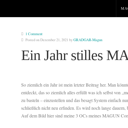
MA
1 Comment
Posted on Dezember 21, 2021 by
GRADGAR-Magun
Ein Jahr stilles 
So ziemlich ein Jahr ist mein letzter Beitrag her. Man kö
entdeckt, das so ziemlich alles erfüllt was ich selbst v
zu basteln – einzustellen und das besagt System einfach n
schließlich nicht neu erfinden. Es wird noch lange dauern,
Auf dem Bild hier sind meine 3 OCs meines MAGUN Comi