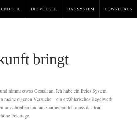
 UND STIL
DIE VÖLKER
DAS SYSTEM
DOWNLOADS
unft bringt
und nimmt etwas Gestalt an. Ich habe ein freies System
en meine eigenen Versuche – ein erzählerisches Regelwerk
r zu umschreiben und auszuarbeiten. Ich muss das Rad
chöne Feiertage.