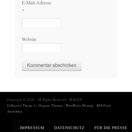
E-Mail-Adresse
*
Website
Copyright © 2026 · All Rights Reserved · MAGUN
Collective Theme
by
Organic Themes
·
WordPress Hosting
·
RSS Feed
·
Anmelden
IMPRESSUM
DATENSCHUTZ
FÜR DIE PRESSE