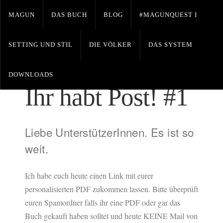
MAGUN
DAS BUCH
BLOG
#MAGUNQUEST I
SETTING UND STIL
DIE VÖLKER
DAS SYSTEM
Leave a Comment
Posted on November 7, 2016 by
GRADGAR-Magun
DOWNLOADS
Ihr habt Post! #1
Liebe UnterstützerInnen. Es ist so
weit.
Ich habe euch heute einen Link mit eurer
personalisierten PDF zukommen lassen.
Bitte überprüft
euren Spamordner falls ihr eine PDF oder gar das
Buch gekauft haben solltet und heute KEINE Mail von