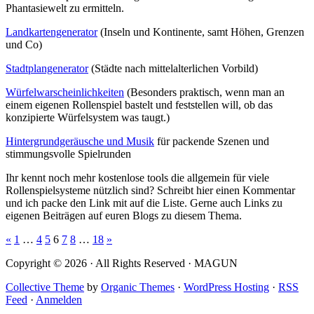
Phantasiewelt zu ermitteln.
Landkartengenerator
(Inseln und Kontinente, samt Höhen, Grenzen
und Co)
Stadtplangenerator
(Städte nach mittelalterlichen Vorbild)
Würfelwarscheinlichkeiten
(Besonders praktisch, wenn man an
einem eigenen Rollenspiel bastelt und feststellen will, ob das
konzipierte Würfelsystem was taugt.)
Hintergrundgeräusche und Musik
für packende Szenen und
stimmungsvolle Spielrunden
Ihr kennt noch mehr kostenlose tools die allgemein für viele
Rollenspielsysteme nützlich sind? Schreibt hier einen Kommentar
und ich packe den Link mit auf die Liste. Gerne auch Links zu
eigenen Beiträgen auf euren Blogs zu diesem Thema.
«
1
…
4
5
6
7
8
…
18
»
Copyright © 2026 · All Rights Reserved · MAGUN
Collective Theme
by
Organic Themes
·
WordPress Hosting
·
RSS
Feed
·
Anmelden