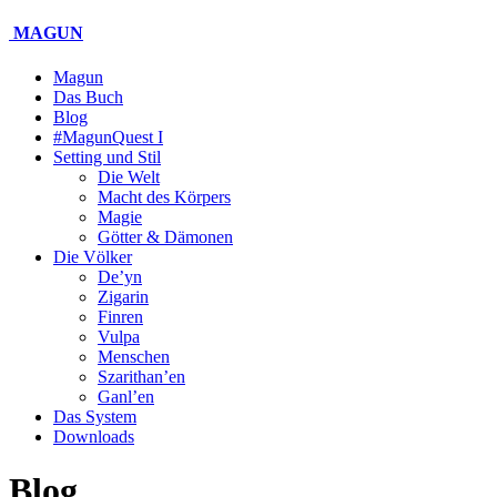
MAGUN
Magun
Das Buch
Blog
#MagunQuest I
Setting und Stil
Die Welt
Macht des Körpers
Magie
Götter & Dämonen
Die Völker
De’yn
Zigarin
Finren
Vulpa
Menschen
Szarithan’en
Ganl’en
Das System
Downloads
Blog