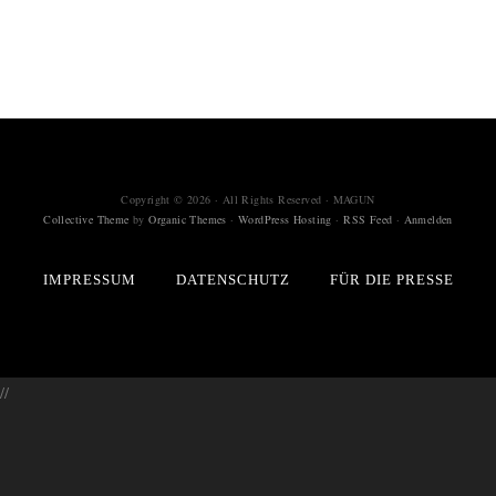
Copyright © 2026 · All Rights Reserved · MAGUN
Collective Theme
by
Organic Themes
·
WordPress Hosting
·
RSS Feed
·
Anmelden
IMPRESSUM
DATENSCHUTZ
FÜR DIE PRESSE
//