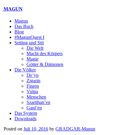
MAGUN
Magun
Das Buch
Blog
#MagunQuest I
Setting und Stil
Die Welt
Macht des Körpers
Magie
Götter & Dämonen
Die Völker
De’yn
Zigarin
Finren
Vulpa
Menschen
Szarithan’en
Ganl’en
Das System
Downloads
Posted on
Juli 10, 2016
by
GRADGAR-Magun