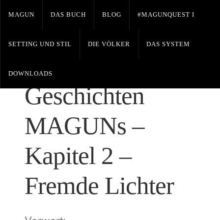
MAGUN
DAS BUCH
BLOG
#MAGUNQUEST I
SETTING UND STIL
DIE VÖLKER
DAS SYSTEM
Leave a Comment
Posted on November 5, 2018 by
GRADGAR-Magun
DOWNLOADS
Geschichten
MAGUNs –
Kapitel 2 –
Fremde Lichter