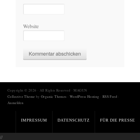
Website
Copyright © 2026 · All Rights Reserved · MAGUN
Collective Theme
by
Organic Themes
·
WordPress Hosting
·
RSS Feed
·
Anmelden
IMPRESSUM
DATENSCHUTZ
FÜR DIE PRESSE
//