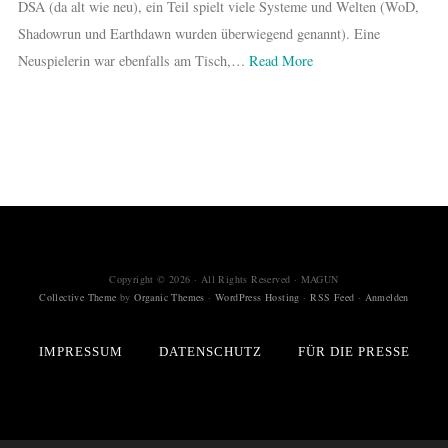
DSA (da alt wie neu), ein Teil spielt viele Systeme und Welten (WoD,
Shadowrun und Earthdawn wurden überwiegend genannt). Eine
Neuspielerin war ebenfalls am Tisch,…
Read More
Copyright © 2026 · All Rights Reserved · MAGUN
Collective Theme
by
Organic Themes
·
WordPress Hosting
·
RSS Feed
·
Anmelden
IMPRESSUM
DATENSCHUTZ
FÜR DIE PRESSE