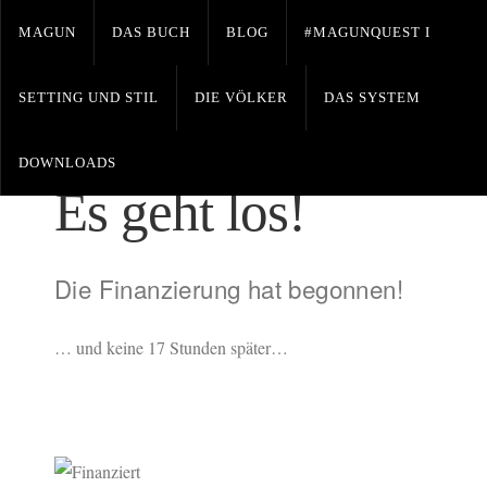
MAGUN
DAS BUCH
BLOG
#MAGUNQUEST I
SETTING UND STIL
DIE VÖLKER
DAS SYSTEM
Leave a Comment
Posted on September 1, 2016 by
GRADGAR-Magun
DOWNLOADS
Es geht los!
Die Finanzierung hat begonnen!
… und keine 17 Stunden später…