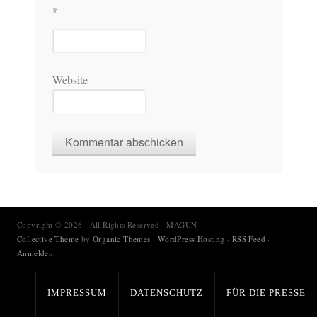
*
Website
Copyright © 2026 · All Rights Reserved · MAGUN
Collective Theme
by
Organic Themes
·
WordPress Hosting
·
RSS Feed
·
Anmelden
IMPRESSUM
DATENSCHUTZ
FÜR DIE PRESSE