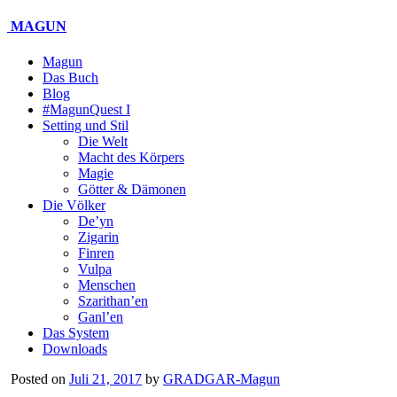
MAGUN
Magun
Das Buch
Blog
#MagunQuest I
Setting und Stil
Die Welt
Macht des Körpers
Magie
Götter & Dämonen
Die Völker
De’yn
Zigarin
Finren
Vulpa
Menschen
Szarithan’en
Ganl’en
Das System
Downloads
Posted on
Juli 21, 2017
by
GRADGAR-Magun