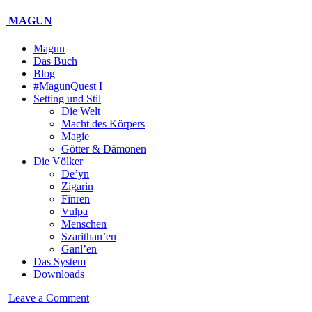
MAGUN
Magun
Das Buch
Blog
#MagunQuest I
Setting und Stil
Die Welt
Macht des Körpers
Magie
Götter & Dämonen
Die Völker
De’yn
Zigarin
Finren
Vulpa
Menschen
Szarithan’en
Ganl’en
Das System
Downloads
Leave a Comment