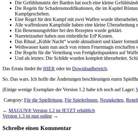
Die Gefühlsmatrix der Barden hat noch eine kleine Gefühlsände
Die Regeln für Schadensmodifikationen, die im Kapitel Rüstung
Kampfgeschehen.
Eine Regel für den Kampf mit zwei Waffen wurde überarbeitet, 
Alle waffenlosen Kampfstile haben eine kleine Überarbeitung e
Ein Benennungsfehler bei den Rezepten wurde geklärt.
Narreteizauber haben nun einheitliche ErP Kosten.
Das Ritual „Kühle Nacht“ wurde aktualisiert und klarer formuli
Weihwasser kann nun auch von reinen Feuermagis erschaffen 
Die Regeln für die Verteilung von Fertigkeitspunkten auf Waff
Und als letztes: Die Schilde wurden komplett überarbeitet. Sc
Das Errata findet ihr
HIER
oder im
Downloadbereich
.
So. Das wars. Ich hoffe die Änderungen beschleunigen euren Spielflu
(Einige wenige Exemplare der Version 1.2 habe ich noch auf Lager:
Category:
Für die Spielleitung
,
Für SpielerInnen
,
Neuigkeiten
,
Regel
←
MAGUN® Version 1.2 ist JETZT erhältlich
Version 1.3 ist nun online
→
Schreibe einen Kommentar